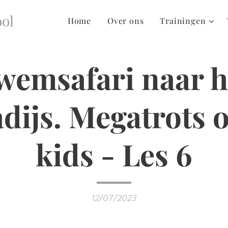
ol
Home
Over ons
Trainingen
wemsafari naar h
dijs. Megatrots 
kids - Les 6
12/07/2023