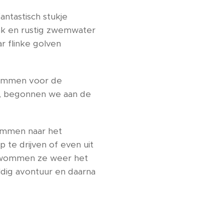
ntastisch stukje
nk en rustig zwemwater
r flinke golven
wemmen voor de
ug, begonnen we aan de
ommen naar het
te drijven of even uit
 zwommen ze weer het
dig avontuur en daarna