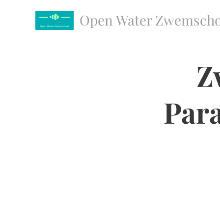
Open Water Zwemscho
Zwemschool
Z
Para