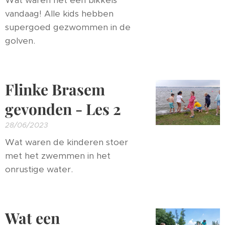
Wat waren het een bikkels
vandaag! Alle kids hebben
supergoed gezwommen in de
golven. 🏊‍♀🌊
Flinke Brasem
gevonden - Les 2
28/06/2023
Wat waren de kinderen stoer
met het zwemmen in het
onrustige water. 🌊🏊‍♀️
Wat een