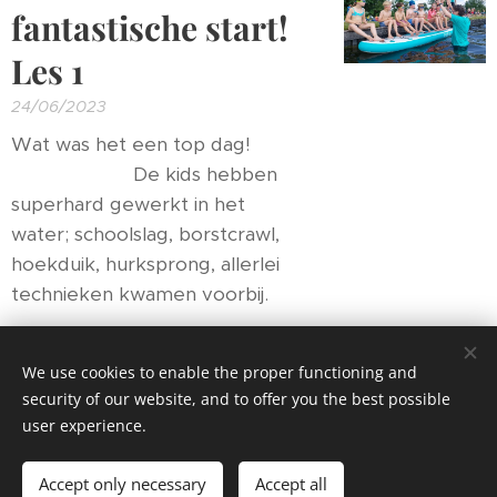
fantastische start!
Les 1
24/06/2023
Wat was het een top dag! 😀🤩
🏊‍♀️🏀🐠💦☀️ De kids hebben
superhard gewerkt in het
water; schoolslag, borstcrawl,
hoekduik, hurksprong, allerlei
technieken kwamen voorbij.
We use cookies to enable the proper functioning and
security of our website, and to offer you the best possible
user experience.
© 2023 Open Water Zwemschool
.
All rights reserved.
Accept only necessary
Accept all
Powered by
Webnode
Cookies