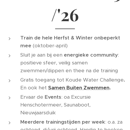
/'26
Train de hele Herfst & Winter onbeperkt
mee
(oktober-april)
Sluit je aan bij een
energieke community
:
positieve sfeer, veilig samen
zwemmen/dippen en thee na de training
Gratis toegang tot Koude Water Challenge
.
En ook het
Samen Buiten Zwemmen
.
Ervaar de
Events
: oa Excursie
Henschotermeer, Saunaboot,
Nieuwjaarsduik
Meerdere trainingstijden per week
: o.a. za
ochtend, di/vrij ochtend. Handig te boeken